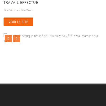
TRAVAIL EFFECTUÉ
Site Vitrine / Site Web
VOIR LE SITE
Decentralized wallet and DeFi gateway for Solana tokens -
Open
Ia600905
- Securely manage assets and swap tokens on-chain.