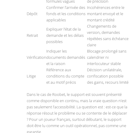
formules vagues
de précision
Confirmer l’arrivée des
Incohérences entre le
Dépôt
fonds et les conditions
montant envoyé et le
applicables
montant crédité
Changements de
Expliquer l’état de la
version, demandes
Retrait
demande et les délais
répétées sans échéance
possibles
claire
Indiquer les
Blocage prolongé sans
Vérification
documents demandés
calendrier ni
et la raison
interlocuteur stable
Référence aux
Décision unilatérale,
Litige
conditions du compte
confiscation possible
et au motif précis
des gains, recours limité
Dans le cas de Roobet, le support est souvent présenté
comme disponible en continu, mais la vraie question n’est
pas seulement l’accessibilité. La question est : est-ce que la
réponse résout le problème ou se contente de le déplacer
? Pour un joueur français, surtout débutant, le support
doit être lu comme un outil opérationnel, pas comme une
garantie.