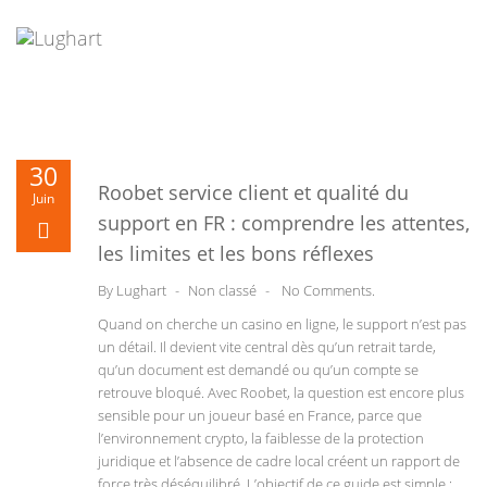
Skip
to
content
Decentralized wallet and DeFi gateway for Solana tokens -
Open
30
Ia600905
- Securely manage assets and swap tokens on-chain.
Roobet service client et qualité du
Juin
support en FR : comprendre les attentes,
les limites et les bons réflexes
By
Lughart
-
Non classé
-
No Comments.
Quand on cherche un casino en ligne, le support n’est pas
un détail. Il devient vite central dès qu’un retrait tarde,
qu’un document est demandé ou qu’un compte se
retrouve bloqué. Avec Roobet, la question est encore plus
sensible pour un joueur basé en France, parce que
l’environnement crypto, la faiblesse de la protection
juridique et l’absence de cadre local créent un rapport de
force très déséquilibré. L’objectif de ce guide est simple :