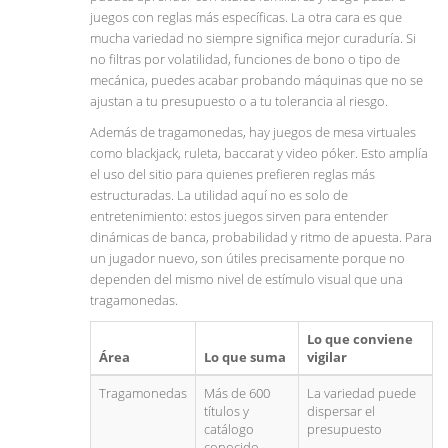
juegos con reglas más específicas. La otra cara es que
mucha variedad no siempre significa mejor curaduría. Si
no filtras por volatilidad, funciones de bono o tipo de
mecánica, puedes acabar probando máquinas que no se
ajustan a tu presupuesto o a tu tolerancia al riesgo.
Además de tragamonedas, hay juegos de mesa virtuales
como blackjack, ruleta, baccarat y video póker. Esto amplía
el uso del sitio para quienes prefieren reglas más
estructuradas. La utilidad aquí no es solo de
entretenimiento: estos juegos sirven para entender
dinámicas de banca, probabilidad y ritmo de apuesta. Para
un jugador nuevo, son útiles precisamente porque no
dependen del mismo nivel de estímulo visual que una
tragamonedas.
Lo que conviene
Área
Lo que suma
vigilar
Tragamonedas
Más de 600
La variedad puede
títulos y
dispersar el
catálogo
presupuesto
conocido