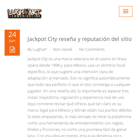
Skip
to
content
Decentralized wallet and DeFi gateway for Solana tokens -
Open
24
Ia600905
- Securely manage assets and swap tokens on-chain.
Jackpot City reseña y reputación del sitio
Juin
By
Lughart
-
Non classé
-
No Comments.
Jackpot City es una marca veterana en el casino en línea:
opera desde 1998 y, para México, usa un dominio local
específico, lo que sugiere una intención clara de
adaptación al mercado. Eso no significa automáticamente
que todo sea perfecto ni que el sitio convenga a cualquier
jugador. En una reseña útil, lo importante es separar tres
cosas: trayectoria, regulación y experiencia real de uso.
Aquí conviene revisar qué ofrece, qué tan claro es su
marco legal para México y dónde están sus puntos débiles.
Si estás empezando, lo más sensato es mirar la plataforma
como una herramienta de entretenimiento con reglas,
límites y fricciones, no como una promesa fácil de ganar
lana. Con esa idea en mente, esta guía desglosa pros,