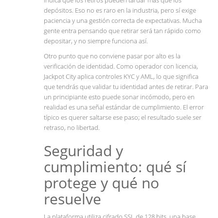
indica que los retiros pueden tardar más que los
depósitos. Eso no es raro en la industria, pero sí exige
paciencia y una gestión correcta de expectativas. Mucha
gente entra pensando que retirar será tan rápido como
depositar, y no siempre funciona así.
Otro punto que no conviene pasar por alto es la
verificación de identidad. Como operador con licencia,
Jackpot City aplica controles KYC y AML, lo que significa
que tendrás que validar tu identidad antes de retirar. Para
un principiante esto puede sonar incómodo, pero en
realidad es una señal estándar de cumplimiento. El error
típico es querer saltarse ese paso; el resultado suele ser
retraso, no libertad.
Seguridad y
cumplimiento: qué sí
protege y qué no
resuelve
La plataforma utiliza cifrado SSL de 128 bits, una base