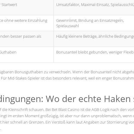
 Startwert
Umsatzfaktor, Maximal-Einsatz, Spielausschl
ce ohne weitere Einzahlung
Gewinnlimit, Bindung an Einsatzregeln,
Spielauswahl
nden besser passen als
Häufig kleinere Beträge, ähnliche Bedingun
 Guthaben
Bonusanteil bleibt gebunden, weniger Flexibil
 verfügbaren Bonusguthaben zu verwechseln. Wenn der Bonusanteil nicht abgeh
 Für Mid-Stakes-Spieler ist das besonders relevant, weil ein enger Bonusrahm
dingungen: Wo der echte Haken s
die Kleinschrift schauen. Bei Bet Blast Casino ist die AGB-Logik nach den vorli
ingt im ersten Moment großzügig, ist aber nur dann unproblematisch, wenn dei
 hier schnell an Grenzen. Ein Verstoß kann laut Angaben zur Stornierung vo
.