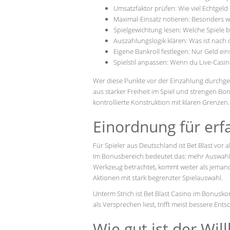
Umsatzfaktor prüfen: Wie viel Echtgeld
Maximal-Einsatz notieren: Besonders wi
Spielgewichtung lesen: Welche Spiele b
Auszahlungslogik klären: Was ist nach
Eigene Bankroll festlegen: Nur Geld ein
Spielstil anpassen: Wenn du Live-Casino
Wer diese Punkte vor der Einzahlung durchgeht
aus starker Freiheit im Spiel und strengen Bon
kontrollierte Konstruktion mit klaren Grenzen.
Einordnung für erf
Für Spieler aus Deutschland ist Bet Blast vo
Im Bonusbereich bedeutet das: mehr Auswahl,
Werkzeug betrachtet, kommt weiter als jemand
Aktionen mit stark begrenzter Spielauswahl.
Unterm Strich ist Bet Blast Casino im Bonusk
als Versprechen liest, trifft meist bessere En
Wie gut ist der Wi