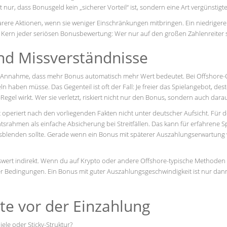
ßt nur, dass Bonusgeld kein „sicherer Vorteil“ ist, sondern eine Art vergünstigte
 klarere Aktionen, wenn sie weniger Einschränkungen mitbringen. Ein niedrigere
 Kern jeder seriösen Bonusbewertung: Wer nur auf den großen Zahlenreiter s
nd Missverständnisse
 Annahme, dass mehr Bonus automatisch mehr Wert bedeutet. Bei Offshore-Casi
ln haben müsse. Das Gegenteil ist oft der Fall: Je freier das Spielangebot, de
-Regel wirkt. Wer sie verletzt, riskiert nicht nur den Bonus, sondern auch da
ast operiert nach den vorliegenden Fakten nicht unter deutscher Aufsicht. Für
hmen als einfache Absicherung bei Streitfällen. Das kann für erfahrene Spie
sblenden sollte. Gerade wenn ein Bonus mit späterer Auszahlungserwartung v
wert indirekt. Wenn du auf Krypto oder andere Offshore-typische Methoden se
er Bedingungen. Ein Bonus mit guter Auszahlungsgeschwindigkeit ist nur dann 
ste vor der Einzahlung
ele oder Sticky-Struktur?