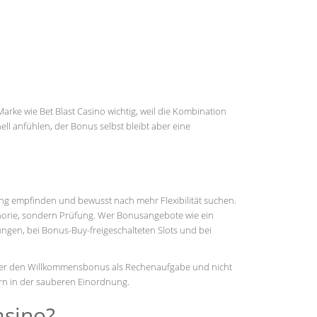
arke wie Bet Blast Casino wichtig, weil die Kombination
ell anfühlen, der Bonus selbst bleibt aber eine
 eng empfinden und bewusst nach mehr Flexibilität suchen.
horie, sondern Prüfung. Wer Bonusangebote wie ein
ngen, bei Bonus-Buy-freigeschalteten Slots und bei
n. Wer den Willkommensbonus als Rechenaufgabe und nicht
dern in der sauberen Einordnung.
asino?