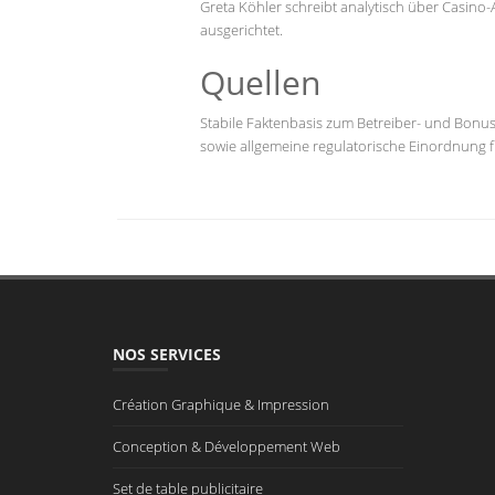
Greta Köhler schreibt analytisch über Casino-
ausgerichtet.
Quellen
Stabile Faktenbasis zum Betreiber- und Bonu
sowie allgemeine regulatorische Einordnung f
NOS SERVICES
Création Graphique & Impression
Conception & Développement Web
Set de table publicitaire