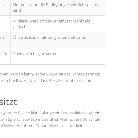
üsse
Nur gut, wenn die Bedingungen wirklich spielbar
sind
Mittlerer Wert, oft stärker eingeschränkt als
gedacht
gen
Oft praktikabler als ein großer Erstbonus
ität
Eher vorsichtig bewerten
oben werden kann, ist die Liquidität des Kontos geringer
en schnell dazu führt, dass Einsätze nicht mehr zum
itzt
egenden Fakten klar: Solange ein Bonus aktiv ist, gilt eine
n Spielstil sowieso moderat ist. Wer höhere Volatilität
n Gewinnen führen. Genau deshalb ist das keine