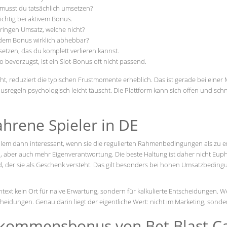
 musst du tatsächlich umsetzen?
chtig bei aktivem Bonus.
ringen Umsatz, welche nicht?
 dem Bonus wirklich abhebbar?
setzen, das du komplett verlieren kannst.
 bevorzugst, ist ein Slot-Bonus oft nicht passend.
, reduziert die typischen Frustmomente erheblich. Das ist gerade bei einer M
usregeln psychologisch leicht täuscht. Die Plattform kann sich offen und schn
ahrene Spieler in DE
r allem dann interessant, wenn sie die regulierten Rahmenbedingungen als zu
 aber auch mehr Eigenverantwortung. Die beste Haltung ist daher nicht Eup
, der sie als Geschenk versteht. Das gilt besonders bei hohen Umsatzbedingu
ontext kein Ort für naive Erwartung, sondern für kalkulierte Entscheidunge
tscheidungen. Genau darin liegt der eigentliche Wert: nicht im Marketing, son
llkommensbonus von Bet Blast C