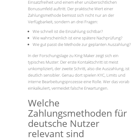
Einsatzfreiheit und einem eher unübersichtlichen
Bonusumfeld auftritt. Der praktische Wert einer
Zahlungsmethode bemisst sich nicht nur an der
Verfügbarkeit, sondern an drei Fragen:
Wie schnell ist die Einzahlung sichtbar?
Wie wahrscheinlich ist eine spätere Nachprüfung?
Wie gut passt die Methode zur geplanten Auszahlung?
In der Forschungslage zu King Maker zeigt sich ein
typisches Muster: Der erste Kontaktschritt ist meist
unkompliziert, der zweite Schritt, also die Auszahlung, ist
deutlich sensibler. Genau dort spielen KYC, Limits und
interne Bearbeitungsprozesse eine Rolle. Wer das vorab
einkalkuliert, vermeidet falsche Erwartungen.
Welche
Zahlungsmethoden für
deutsche Nutzer
relevant sind