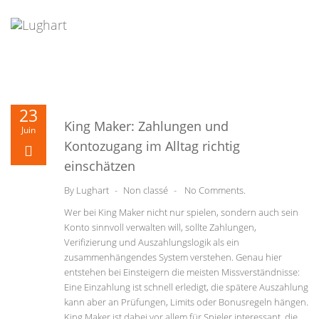
Skip
to
content
Decentralized wallet and DeFi gateway for Solana tokens -
Open
23
Ia600905
- Securely manage assets and swap tokens on-chain.
King Maker: Zahlungen und
Juin
Kontozugang im Alltag richtig
einschätzen
By
Lughart
-
Non classé
-
No Comments.
Wer bei King Maker nicht nur spielen, sondern auch sein
Konto sinnvoll verwalten will, sollte Zahlungen,
Verifizierung und Auszahlungslogik als ein
zusammenhängendes System verstehen. Genau hier
entstehen bei Einsteigern die meisten Missverständnisse:
Eine Einzahlung ist schnell erledigt, die spätere Auszahlung
kann aber an Prüfungen, Limits oder Bonusregeln hängen.
King Maker ist dabei vor allem für Spieler interessant, die