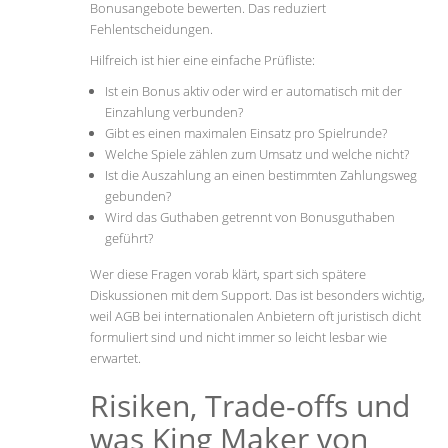
Bonusangebote bewerten. Das reduziert
Fehlentscheidungen.
Hilfreich ist hier eine einfache Prüfliste:
Ist ein Bonus aktiv oder wird er automatisch mit der
Einzahlung verbunden?
Gibt es einen maximalen Einsatz pro Spielrunde?
Welche Spiele zählen zum Umsatz und welche nicht?
Ist die Auszahlung an einen bestimmten Zahlungsweg
gebunden?
Wird das Guthaben getrennt von Bonusguthaben
geführt?
Wer diese Fragen vorab klärt, spart sich spätere
Diskussionen mit dem Support. Das ist besonders wichtig,
weil AGB bei internationalen Anbietern oft juristisch dicht
formuliert sind und nicht immer so leicht lesbar wie
erwartet.
Risiken, Trade-offs und
was King Maker von