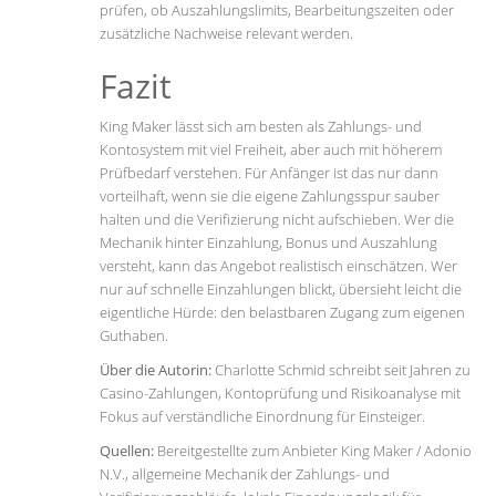
prüfen, ob Auszahlungslimits, Bearbeitungszeiten oder
zusätzliche Nachweise relevant werden.
Fazit
King Maker lässt sich am besten als Zahlungs- und
Kontosystem mit viel Freiheit, aber auch mit höherem
Prüfbedarf verstehen. Für Anfänger ist das nur dann
vorteilhaft, wenn sie die eigene Zahlungsspur sauber
halten und die Verifizierung nicht aufschieben. Wer die
Mechanik hinter Einzahlung, Bonus und Auszahlung
versteht, kann das Angebot realistisch einschätzen. Wer
nur auf schnelle Einzahlungen blickt, übersieht leicht die
eigentliche Hürde: den belastbaren Zugang zum eigenen
Guthaben.
Über die Autorin:
Charlotte Schmid schreibt seit Jahren zu
Casino-Zahlungen, Kontoprüfung und Risikoanalyse mit
Fokus auf verständliche Einordnung für Einsteiger.
Quellen:
Bereitgestellte zum Anbieter King Maker / Adonio
N.V., allgemeine Mechanik der Zahlungs- und