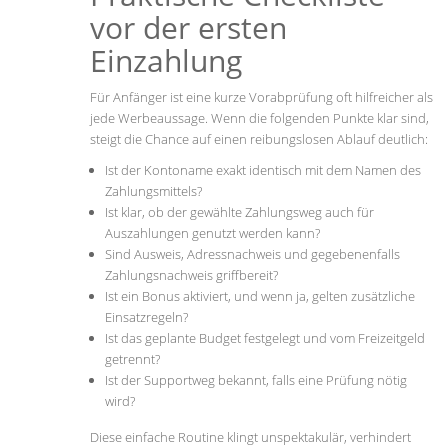
vor der ersten
Einzahlung
Für Anfänger ist eine kurze Vorabprüfung oft hilfreicher als
jede Werbeaussage. Wenn die folgenden Punkte klar sind,
steigt die Chance auf einen reibungslosen Ablauf deutlich:
Ist der Kontoname exakt identisch mit dem Namen des
Zahlungsmittels?
Ist klar, ob der gewählte Zahlungsweg auch für
Auszahlungen genutzt werden kann?
Sind Ausweis, Adressnachweis und gegebenenfalls
Zahlungsnachweis griffbereit?
Ist ein Bonus aktiviert, und wenn ja, gelten zusätzliche
Einsatzregeln?
Ist das geplante Budget festgelegt und vom Freizeitgeld
getrennt?
Ist der Supportweg bekannt, falls eine Prüfung nötig
wird?
Diese einfache Routine klingt unspektakulär, verhindert