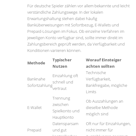
Für deutsche Spieler zählen vor allem bekannte und leicht
verständliche Zahlungswege. In der lokalen
Erwartungshaltung stehen dabei häufig
Banküberweisungen mit Sofortbezug, E-Wallets und
Prepaid-Lösungen im Fokus. Ob einzelne Verfahren im
jeweiligen Konto verfügbar sind, sollte immer direkt im
Zahlungsbereich geprüft werden, da Verfügbarkeit und
Konditionen variieren können.
Typischer
Worauf Einsteiger
Methode
Nutzen
achten sollten
Technische
Einzahlung oft
Banknahe
Verfügbarkeit,
schnell und
Sofortzahlung
Bankfreigabe, mögliche
vertraut
Limits
Trennung
Ob Auszahlungen an
zwischen
E-Wallet
dieselbe Methode
Spielkonto und
möglich sind
Hauptkonto
Datensparsam
Oft nur für Einzahlungen,
Prepaid
und gut
nicht immer für