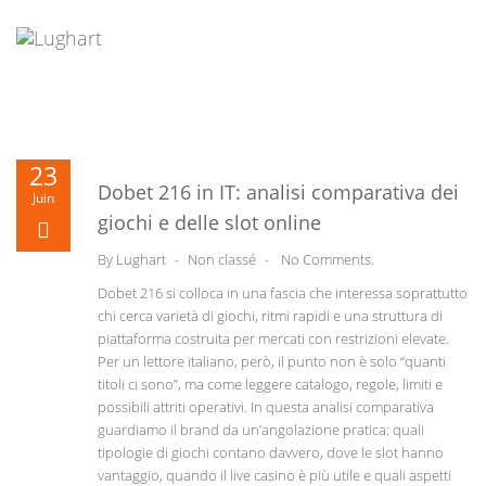
Skip
to
content
Decentralized wallet and DeFi gateway for Solana tokens -
Open
23
Ia600905
- Securely manage assets and swap tokens on-chain.
Dobet 216 in IT: analisi comparativa dei
Juin
giochi e delle slot online
By
Lughart
-
Non classé
-
No Comments.
Dobet 216 si colloca in una fascia che interessa soprattutto
chi cerca varietà di giochi, ritmi rapidi e una struttura di
piattaforma costruita per mercati con restrizioni elevate.
Per un lettore italiano, però, il punto non è solo “quanti
titoli ci sono”, ma come leggere catalogo, regole, limiti e
possibili attriti operativi. In questa analisi comparativa
guardiamo il brand da un’angolazione pratica: quali
tipologie di giochi contano davvero, dove le slot hanno
vantaggio, quando il live casino è più utile e quali aspetti