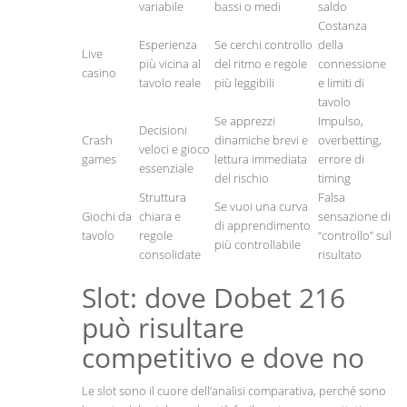
variabile
bassi o medi
saldo
Costanza
Esperienza
Se cerchi controllo
della
Live
più vicina al
del ritmo e regole
connessione
casino
tavolo reale
più leggibili
e limiti di
tavolo
Se apprezzi
Impulso,
Decisioni
Crash
dinamiche brevi e
overbetting,
veloci e gioco
games
lettura immediata
errore di
essenziale
del rischio
timing
Struttura
Falsa
Se vuoi una curva
Giochi da
chiara e
sensazione di
di apprendimento
tavolo
regole
“controllo” sul
più controllabile
consolidate
risultato
Slot: dove Dobet 216
può risultare
competitivo e dove no
Le slot sono il cuore dell’analisi comparativa, perché sono