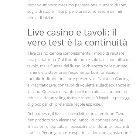
decisiva: importo massimo per sessione, numero di spin,
soglia di stop e limite di perdita devono essere definiti
prima di iniziare.
Live casino e tavoli: il
vero test è la continuità
Il live casino cambia completamente il modo di valutare
una piattaforma. Qui il punto non è solo la disponibilità del
tavolo, ma la fluidità del flusso, la chiarezza delle puntate
minime e la stabilità dell’esperienza. Le informazioni
raccolte indicano una forte presenza di Evolution Gaming
e Pragmatic Live, con tavoli di Roulette e Blackjack anche in
italiano. Questo è rilevante per il mercato italiano perché
riduce la distanza linguistica e rende più leggibili i passaggi
di gioco per chi preferisce regole esplicite.
Detto questo, il live casino va letto con attenzione. Tavoli
ben prodotti non eliminano i vincoli di connessione, le
limitazioni di puntata o i possibili ritardi durante i picchi di
traffico. Per un giocatore esperto, la domanda giusta non è