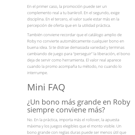
En el primer caso, la promoción puede ser un
complemento real a tu bankroll. En el segundo, exige
disciplina. En el tercero, el valor suele estar más en la
percepción de oferta que en la utilidad práctica.
También conviene recordar que el catálogo amplio de
Roby no convierte automáticamente cualquier bono en
buena idea. Si te distrae demasiada variedad y terminas
cambiando de juego para “perseguir” la liberación, el bono
deja de servir como herramienta. El valor real aparece
cuando la promo acompaña tu método, no cuando lo
interrumpe.
Mini FAQ
¿Un bono más grande en Roby
siempre conviene más?
No. En la práctica, importa más el rollover, la apuesta
máxima y los juegos elegibles que el monto visible. Un
bono grande con reglas duras puede ser menos útil que