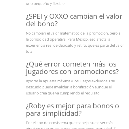
uno pequeño y flexible.
¿SPEI y OXXO cambian el valor
del bono?
No cambian el valor matemático de la promoción, pero sí
la comodidad operativa. Para México, eso afecta la
experiencia real de depósito y retiro, que es parte del valor
total.
¿Qué error cometen más los
jugadores con promociones?
Ignorar la apuesta máxima y los juegos excluidos. Ese
descuido puede invalidar la bonificación aunque el
usuario crea que va cumpliendo el requisito.
¿Roby es mejor para bonos o
para simplicidad?
Por el tipo de ecosistema que maneja, suele ser más
atractivo para quien busca promociones y variedad. Si