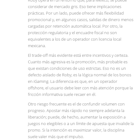
Roby opera en un entorno que, para México, se puede
considerar de mercado gris. Eso tiene implicaciones
prácticas. Por un lado, puede ofrecer más flexibilidad
promocional y, en algunos casos, salidas de dinero menos
cargadas por retención automática local. Por otro, la
protección regulatoria y el encuadre fiscal no son
equivalentes a los de un operador con licencia local
mexicana.
El trade-off más evidente está entre incentivos y certeza.
Cuanto más agresiva es la promoción, más probable es
que existan condiciones de uso estrictas. Eso no es un
defecto aislado de Roby; es la lógica normal de los bonos
en iGaming. La diferencia es que, en un operador
offshore, el usuario debe leer con más atención porque la
fricción informativa suele recaer en él.
Otro riesgo frecuente es el de confundir volumen con
progreso. Apostar más rápido no siempre adelanta la
liberación; puede, de hecho, aumentar la exposición a
juegos no elegibles o a un límite de apuesta que invalide la
promo. Si la intención es maximizar valor, la disciplina
suele valer más que el impulso.