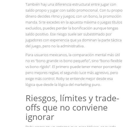
También hay una diferencia estructural entre jugar con
saldo propio y jugar con saldo promocional. Con tu propio
dinero decides ritmo y juegos; con un bono, la promoción
manda. Si te excedes en la apuesta máxima o juegas títulos
excluidos, puedes perder la bonificación aunque tengas
saldo positivo. Ese riesgo suele ser subestimado por
jugadores con experiencia que ya dominan la parte táctica
del juego, pero no la administrativa.
Para usuarios mexicanos, la comparación mental más útil
no es “bono grande vs bono pequeño”, sino “bono flexible
vs bono rígido”. El primero puede tener menor porcentaje
pero mejores reglas; el segundo luce más agresivo, pero
exige más control. Roby se entiende mejor desde esa
lógica que desde la lógica del marketing puro.
Riesgos, límites y trade-
offs que no conviene
ignorar