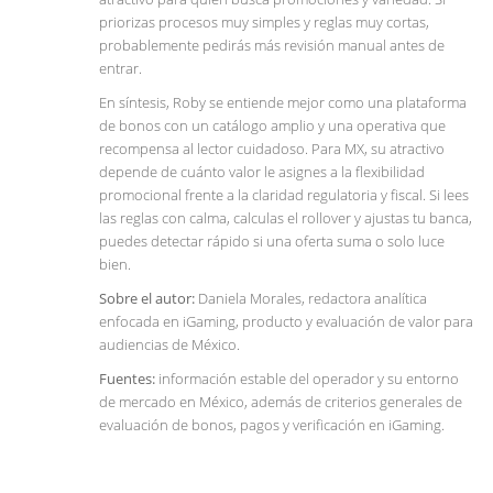
priorizas procesos muy simples y reglas muy cortas,
probablemente pedirás más revisión manual antes de
entrar.
En síntesis, Roby se entiende mejor como una plataforma
de bonos con un catálogo amplio y una operativa que
recompensa al lector cuidadoso. Para MX, su atractivo
depende de cuánto valor le asignes a la flexibilidad
promocional frente a la claridad regulatoria y fiscal. Si lees
las reglas con calma, calculas el rollover y ajustas tu banca,
puedes detectar rápido si una oferta suma o solo luce
bien.
Sobre el autor:
Daniela Morales, redactora analítica
enfocada en iGaming, producto y evaluación de valor para
audiencias de México.
Fuentes:
información estable del operador y su entorno
de mercado en México, además de criterios generales de
evaluación de bonos, pagos y verificación en iGaming.