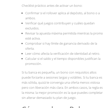
Checklist práctico antes de activar un bono:
Confirmar si el rollover aplica al depósito, al bono o a
ambos.
Verificar qué juegos contribuyen y cuáles quedan
excluidos.
Revisar la apuesta máxima permitida mientras la promo
esté activa.
Comprobar si hay límite de ganancia derivado de la
oferta.
Leer cómo afecta la verificación de identidad al retiro.
Calcular si el saldo y el tiempo disponibles justifican la
promoción.
Si tu banca es pequeña, un bono con requisitos altos
puede forzarte a sesiones largas y volátiles. Si tu banca es
más sólida, quizá te convenga una oferta menos vistosa
pero con liberación más clara. En ambos casos, la regla es
la misma: la mejor promoción es la que puedes completar
sin alterar demasiado tu plan de juego.