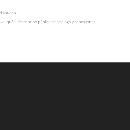
el usuario.
n Neuquén, descripción pública de catálogo y condiciones