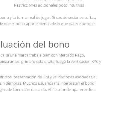
Restricciones adicionales poco intuitivas
bono y tu forma real de jugar. Si sos de sesiones cortas,
uede que el bono aporte menos de lo que parece porque
aluación del bono
ca: si una marca trabaja bien con Mercado Pago,
eza antes: primero está el alta, luego la verificación KYC y
rictos, presentación de DNI y validaciones asociadas al
ar sin demoras. Muchos usuarios malinterpretan el bono
glas de liberación de saldo. Ahí es donde aparecen los