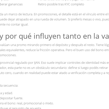
iberar ganancias
Retiro posible tras KYC completo
da un marco de lectura. En promociones, el detalle está en el vínculo entre el 
 puede dejar atrapado en una rueda de volumen. Si preferís mesas o vivo, p
ente no contar igual.
 y por qué influyen tanto en la v
alúan una promo mirando primero el depósito y después el resto. Tiene lógi
ales equivalentes, reduce la fricción operativa. Pero el buen uso del bono empi
promociones.
ovincial regulado por IJAN. Eso suele implicar controles de identidad más est
ador, esta parte no es un obstáculo secundario: define si luego podés retir
o cero, cuando en realidad puede estar atado a verificación completa y a re
ta secuencia:
a y edad.
depositar fuerte.
ra el bono: real, promocional o mixto.
tribuye al requisito de apuesta.