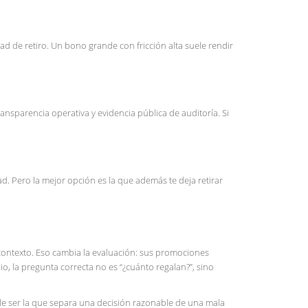
ad de retiro. Un bono grande con fricción alta suele rendir
ransparencia operativa y evidencia pública de auditoría. Si
. Pero la mejor opción es la que además te deja retirar
contexto. Eso cambia la evaluación: sus promociones
, la pregunta correcta no es “¿cuánto regalan?”, sino
uele ser la que separa una decisión razonable de una mala