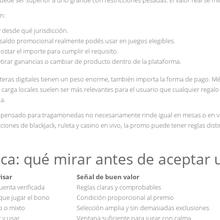
e ser superior a uno grande con restricciones pesadas. El valor real se mide
n:
 desde qué jurisdicción.
 saldo promocional realmente podés usar en juegos elegibles.
star el importe para cumplir el requisito.
irar ganancias o cambiar de producto dentro de la plataforma.
illeteras digitales tienen un peso enorme, también importa la forma de pago.
de carga locales suelen ser más relevantes para el usuario que cualquier regal
a.
 pensado para tragamonedas no necesariamente rinde igual en mesas o en vivo
nes de blackjack, ruleta y casino en vivo, la promo puede tener reglas distin
ca: qué mirar antes de aceptar
isar
Señal de buen valor
uenta verificada
Reglas claras y comprobables
que jugar el bono
Condición proporcional al premio
vo o mixto
Selección amplia y sin demasiadas exclusiones
 y usar
Ventana suficiente para jugar con calma