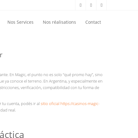
Nos Services
Nos réalisations
Contact
r
nte. En Magic, el punto no es solo “qué promo hay”, sino
que ya conoce el terreno. En Argentina, y especialmente en
ricciones, verificación, compatibilidad con tu forma de
r tu cuenta, podés ir al
sitio oficial https://casinos-magic-
idad real.
áctica