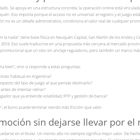
lado. Se apoya en una estructura concreta: la operación online está vinculad
quén. Eso importa porque el acceso no es universal: el registro y el juego está
n no es un detalle administrativo; condiciona el valor real de cualquier prom
n la nada”: tiene base física en Neuquén Capital, San Martín de los Andes y Ce
sde 2016. Eso suele traducirse en una propuesta más cercana al mercado provi
promocional que un sitio sin anclaje regulatorio, pero también un marco más 
na bien”, sino si responde a estas preguntas:
ósito habitual en Argentina?
especto del tipo de juego al que pensás destinarlo?
 antes de intentar retirar?
gador que ya entiende volatilidad, RTP y gestión de banca?
o”, el bono puede terminar siendo más fricción que valor.
oción sin dejarse llevar por e
uedarse en el titular. Un monto alto no siempre significa mejor valor. De he