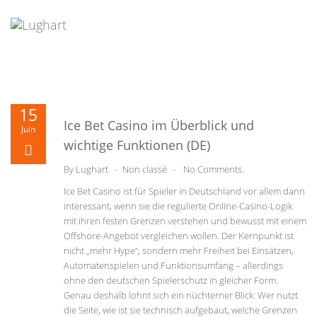
Skip
to
content
Decentralized wallet and DeFi gateway for Solana tokens -
Open
15
Ia600905
- Securely manage assets and swap tokens on-chain.
Ice Bet Casino im Überblick und
Juin
wichtige Funktionen (DE)
By
Lughart
-
Non classé
-
No Comments.
Ice Bet Casino ist für Spieler in Deutschland vor allem dann
interessant, wenn sie die regulierte Online-Casino-Logik
mit ihren festen Grenzen verstehen und bewusst mit einem
Offshore-Angebot vergleichen wollen. Der Kernpunkt ist
nicht „mehr Hype“, sondern mehr Freiheit bei Einsätzen,
Automatenspielen und Funktionsumfang – allerdings
ohne den deutschen Spielerschutz in gleicher Form.
Genau deshalb lohnt sich ein nüchterner Blick: Wer nutzt
die Seite, wie ist sie technisch aufgebaut, welche Grenzen