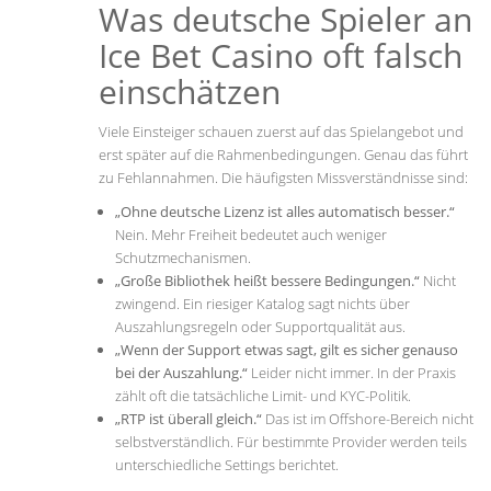
Was deutsche Spieler an
Ice Bet Casino oft falsch
einschätzen
Viele Einsteiger schauen zuerst auf das Spielangebot und
erst später auf die Rahmenbedingungen. Genau das führt
zu Fehlannahmen. Die häufigsten Missverständnisse sind:
„Ohne deutsche Lizenz ist alles automatisch besser.“
Nein. Mehr Freiheit bedeutet auch weniger
Schutzmechanismen.
„Große Bibliothek heißt bessere Bedingungen.“
Nicht
zwingend. Ein riesiger Katalog sagt nichts über
Auszahlungsregeln oder Supportqualität aus.
„Wenn der Support etwas sagt, gilt es sicher genauso
bei der Auszahlung.“
Leider nicht immer. In der Praxis
zählt oft die tatsächliche Limit- und KYC-Politik.
„RTP ist überall gleich.“
Das ist im Offshore-Bereich nicht
selbstverständlich. Für bestimmte Provider werden teils
unterschiedliche Settings berichtet.