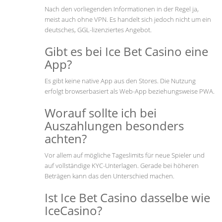
Nach den vorliegenden Informationen in der Regel ja,
meist auch ohne VPN. Es handelt sich jedoch nicht um ein
deutsches, GGL-lizenziertes Angebot.
Gibt es bei Ice Bet Casino eine
App?
Es gibt keine native App aus den Stores. Die Nutzung
erfolgt browserbasiert als Web-App beziehungsweise PWA.
Worauf sollte ich bei
Auszahlungen besonders
achten?
Vor allem auf mögliche Tageslimits für neue Spieler und
auf vollständige KYC-Unterlagen. Gerade bei höheren
Beträgen kann das den Unterschied machen.
Ist Ice Bet Casino dasselbe wie
IceCasino?