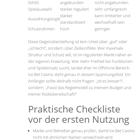
OASIS
angebunden
nicht angebunden
Spielauswahl
stärker reguliert
sehr umfangreich
stärker
kann limitierter und
Auszahlungslogik
standardisiert
wechselhaft sein
Schutzrahmen
hoch
geringer
Diese Gegenüberstellung ist kein Urteil über „gut“ oder
„schlecht“, sondern über Zielkonflikte. Wer maximale
Struktur und Schutz will, ist im regulierten Markt näher an
der eigenen Erwartung. Wer mehr Freiheit bei Funktionen
und Spieleinsatz sucht, landet eher im Offshore-Bereich.
Ice Bet Casino steht genau in diesem Spannungsfeld. Ein
Anfänger sollte deshalb nicht fragen: „Ist es besser?“,
sondern: „Passt das Regelmodell zu meinem Budget und
meiner Risikobereitschaft?“
Praktische Checkliste
vor der ersten Nutzung
Marke und Betreiber genau prüfen, damit Ice Bet Casino
nicht mit ähnlichen Namen verwechselt wird.