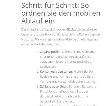
Schritt für Schritt: So
ordnen Sie den mobilen
Ablauf ein
Der einfachste Weg, ein mobiles Glücksspielangebot zu
bewerten, ist der Blick auf die tatsächliche Reihenfolge der
Nutzung. Für Anfänger ist diese Abfolge oft wichtiger als
einzelne Marketingbegriffe.
Zugang prüfen:
Öffnen Sie die Seite am
Smartphone und achten Sie auf klare
Navigation, lesbare Menüs und kurze
Ladezeiten.
Kontenlogik verstehen:
Prüfen Sie, ob
Registrierung, Anmeldung und spätere
Verifizierung verständlich getrennt sind.
Zahlung auswählen:
Schauen Sie, welche
Einzahlungsmethode mobil sauber
dargestellt wird und ob die Schritte
nachvollziehbar bleiben.