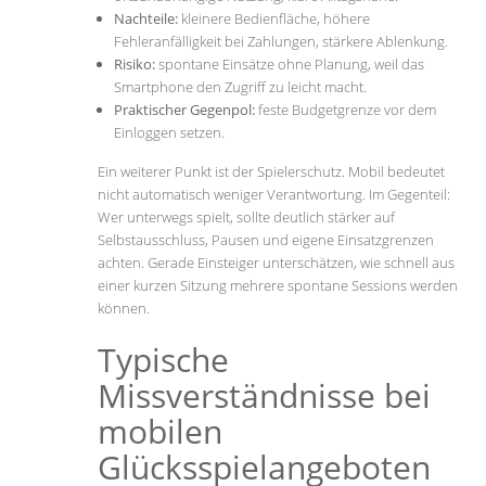
Nachteile:
kleinere Bedienfläche, höhere
Fehleranfälligkeit bei Zahlungen, stärkere Ablenkung.
Risiko:
spontane Einsätze ohne Planung, weil das
Smartphone den Zugriff zu leicht macht.
Praktischer Gegenpol:
feste Budgetgrenze vor dem
Einloggen setzen.
Ein weiterer Punkt ist der Spielerschutz. Mobil bedeutet
nicht automatisch weniger Verantwortung. Im Gegenteil:
Wer unterwegs spielt, sollte deutlich stärker auf
Selbstausschluss, Pausen und eigene Einsatzgrenzen
achten. Gerade Einsteiger unterschätzen, wie schnell aus
einer kurzen Sitzung mehrere spontane Sessions werden
können.
Typische
Missverständnisse bei
mobilen
Glücksspielangeboten