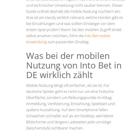
und technischer Umsetzung nicht sauber trennen. Dieser
Guide ordnet deshalb die mobile Nutzung nüchtern ein:
Was ist am Handy wirklich relevant, welche Hürden gibt es
bei Einzahlungen und was sollten Einsteiger vor dem
ersten Spiel prüfen? Wenn Sie den mobilen Zugriff direkt
selbst ansehen möchten, führt die
Into Bet mobile
Anwendung
zum passenden Einstieg.
Was bei der mobilen
Nutzung von Into Bet in
DE wirklich zählt
Mobile Nutzung klingt oft einfacher, als sie ist. Für
deutsche Spieler geht es nicht nur um eine hübsche
Oberfläche, sondern um Reibungspunkte im Alltag:
Anmeldung, Verifizierung, Einzahlung, Spielstart und
spätere Auszahlung. Auf dem Smartphone fallen
Schwächen schneller auf als am Desktop, weil kleine
Bildschirme und längere Ladezeiten jede unnötige
Zwischenstufe sichtbarer machen.