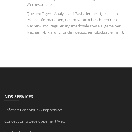
Werbesprache.
Quellen: Eigene Analyse auf Basis der bereitgestellten
Projektinformationen, der im Kontext beschriebenen
Marken- und Regulierungsmerkmale sowie allgemeiner
Mechanik-Erklärung für den deutschen Glücksspielmarkt.
NOS SERVICES
Création Graphique & Impression
Conception & Développement Web